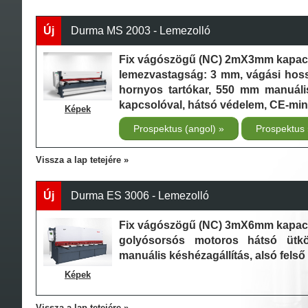
Új
Durma MS 2003 - Lemezolló
Fix vágószögű (NC) 2mX3mm kapaci
lemezvastagság: 3 mm, vágási hoss
hornyos tartókar, 550 mm manuáli
kapcsolóval, hátsó védelem, CE-min
Képek
Prospektus (angol)
Prospektus
Vissza a lap tetejére
Új
Durma ES 3006 - Lemezolló
Fix vágószögű (NC) 3mX6mm kapacit
golyósorsós motoros hátsó ütkö
manuális késhézagállítás, alsó felső
Képek
Vissza a lap tetejére