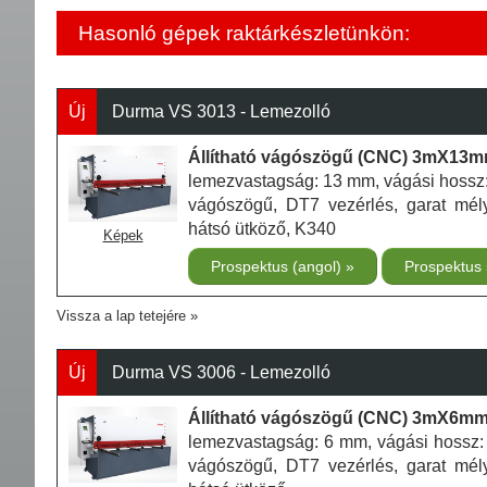
Hasonló gépek raktárkészletünkön:
Új
Durma VS 3013 - Lemezolló
Állítható vágószögű (CNC) 3mX13mm
lemezvastagság: 13 mm, vágási hossz: 
vágószögű, DT7 vezérlés, garat mé
hátsó ütköző, K340
Képek
Prospektus (angol)
Prospektus
Vissza a lap tetejére
Új
Durma VS 3006 - Lemezolló
Állítható vágószögű (CNC) 3mX6mm 
lemezvastagság: 6 mm, vágási hossz: 
vágószögű, DT7 vezérlés, garat mé