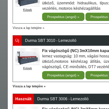
ütköző, üzemmód: hidraulikus, típu
vezérlés, motoros késhézagállítás
Képek
Prospektus (angol)
Prospektus
Vissza a lap tetejére
Új
Durma SBT 3010 - Lemezolló
Fix vágószögű (NC) 3mX10mm kapaci
lemez vastagság: 10 mm, vágási hoss
ütköző,motoros késhézag állítás, üze
vágószögű, CE-minősítés, DT7 vezérlé
Képek
Prospektus (angol)
Prospektus
Vissza a lap tetejére
Használt
Durma SBT 3006 - Lemezolló