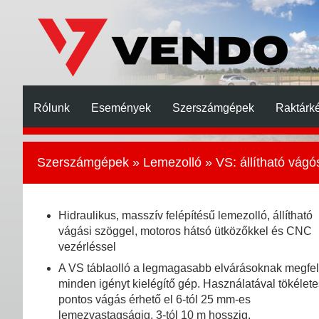
Rólunk
Események
Szerszámgépek
Raktárké
Szerszámgépek
»
Lemezolló
» VS: állítható vágó
Hidraulikus, masszív felépítésű lemezolló, állítható
vágási szöggel, motoros hátsó ütközőkkel és CNC
vezérléssel
A VS táblaolló a legmagasabb elvárásoknak megfel
minden igényt kielégítő gép. Használatával tökélete
pontos vágás érhető el 6-tól 25 mm-es
lemezvastagságig, 3-tól 10 m hosszig.