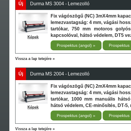
Új
Durma MS 3004 - Lemezolló
Fix vágószögű (NC) 3mX4mm kapaci
lemezvastagság: 4 mm, vágási hoss
tartókar, 750 mm motoros golyós
kapcsolóval, hátsó védelem, DT5 ve
Képek
Prospektus (angol)
Prospektus
Vissza a lap tetejére
Új
Durma MS 2004 - Lemezolló
Fix vágószögű (NC) 2mX4mm kapaci
lemezvastagság: 4 mm, vágási hoss
tartókar, 1000 mm manuális hátsó
hátsó védelem, CE-minősítés, DT-5,
Képek
Prospektus (angol)
Prospektus
Vissza a lap tetejére