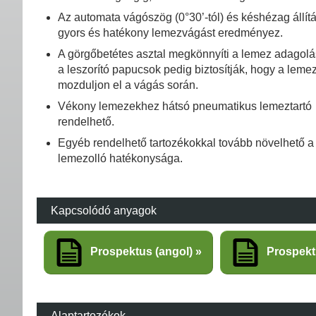
Az automata vágószög (0°30’-tól) és késhézag állít
gyors és hatékony lemezvágást eredményez.
A görgőbetétes asztal megkönnyíti a lemez adagolá
a leszorító papucsok pedig biztosítják, hogy a leme
mozduljon el a vágás során.
Vékony lemezekhez hátsó pneumatikus lemeztartó
rendelhető.
Egyéb rendelhető tartozékokkal tovább növelhető a
lemezolló hatékonysága.
Kapcsolódó anyagok
Prospektus (angol)
Prospek
Alaptartozékok