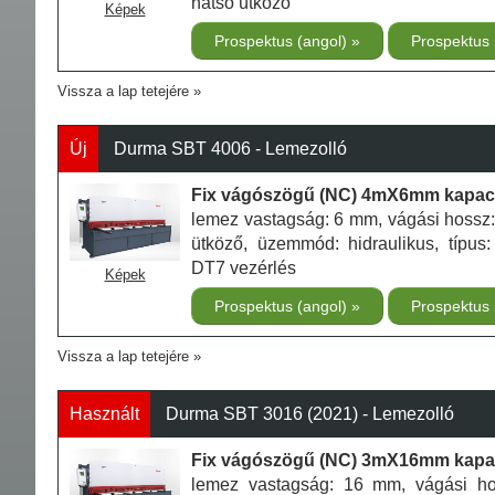
hátsó ütköző
Képek
Prospektus (angol)
Prospektus
Vissza a lap tetejére
Új
Durma SBT 4006 - Lemezolló
Fix vágószögű (NC) 4mX6mm kapacit
lemez vastagság: 6 mm, vágási hossz
ütköző, üzemmód: hidraulikus, típus:
DT7 vezérlés
Képek
Prospektus (angol)
Prospektus
Vissza a lap tetejére
Használt
Durma SBT 3016 (2021) - Lemezolló
Fix vágószögű (NC) 3mX16mm kapaci
lemez vastagság: 16 mm, vágási h