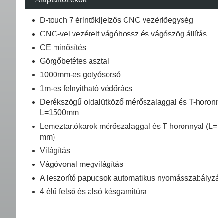
D-touch 7 érintőkijelzős CNC vezérlőegység
CNC-vel vezérelt vágóhossz és vágószög állítás
CE minősítés
Görgőbetétes asztal
1000mm-es golyósorsó
1m-es felnyitható védőrács
Derékszögű oldalütköző mérőszalaggal és T-horonn
L=1500mm
Lemeztartókarok mérőszalaggal és T-horonnyal (L
mm)
Világítás
Vágóvonal megvilágítás
A leszorító papucsok automatikus nyomásszabályz
4 élű felső és alsó késgarnitúra