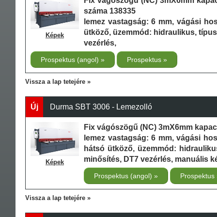
Fix vágószögű (NC) 3mX6mm kapaci
száma 138335
lemez vastagság: 6 mm, vágási ho
ütköző, üzemmód: hidraulikus, típu
Képek
vezérlés,
Prospektus (angol)
Prospektus
Vissza a lap tetejére
Új
Durma SBT 3006 - Lemezolló
Fix vágószögű (NC) 3mX6mm kapacit
lemez vastagság: 6 mm, vágási ho
hátsó ütköző, üzemmód: hidraulikus
minősítés, DT7 vezérlés, manuális k
Képek
Prospektus (angol)
Prospektus
Vissza a lap tetejére