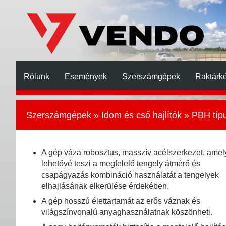
Rólunk
Események
Szerszámgépek
Raktárké
Szerszámgépek
»
Idom és cső hajlítók
» PBH típ
A gép váza robosztus, masszív acélszerkezet, amel
lehetővé teszi a megfelelő tengely átmérő és
csapágyazás kombináció használatát a tengelyek
elhajlásának elkerülése érdekében.
A gép hosszú élettartamát az erős váznak és
világszínvonalú anyaghasználatnak köszönheti.