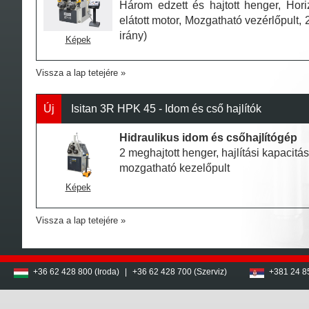
Három edzett és hajtott henger, Hori
elátott motor, Mozgatható vezérlőpult, 
irány)
Képek
Vissza a lap tetejére
Új
Isitan 3R HPK 45 - Idom és cső hajlítók
Hidraulikus idom és csőhajlítógép
2 meghajtott henger, hajlítási kapacitás
mozgatható kezelőpult
Képek
Vissza a lap tetejére
+36 62 428 800 (Iroda)
|
+36 62 428 700 (Szerviz)
+381 24 8