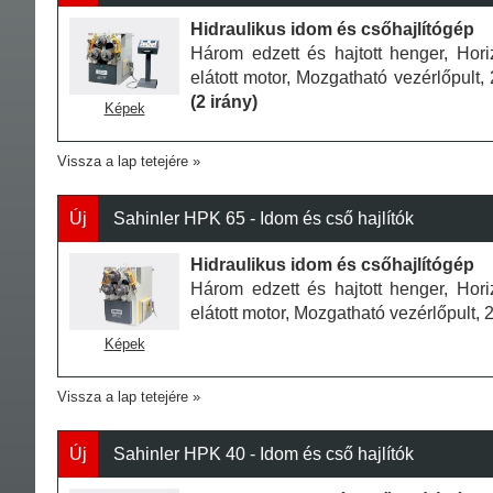
Hidraulikus idom és csőhajlítógép
Három edzett és hajtott henger, Hori
elátott motor, Mozgatható vezérlőpult, 
(2 irány)
Képek
Vissza a lap tetejére
Új
Sahinler HPK 65 - Idom és cső hajlítók
Hidraulikus idom és csőhajlítógép
Három edzett és hajtott henger, Hori
elátott motor, Mozgatható vezérlőpult,
Képek
Vissza a lap tetejére
Új
Sahinler HPK 40 - Idom és cső hajlítók