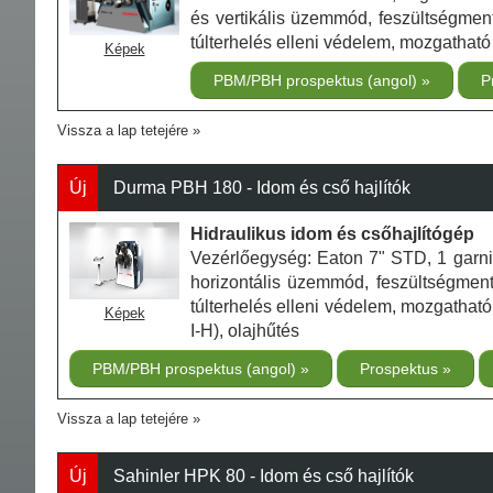
és vertikális üzemmód, feszültségment
túlterhelés elleni védelem, mozgatható
Képek
PBM/PBH prospektus (angol)
P
Vissza a lap tetejére
Új
Durma PBH 180 - Idom és cső hajlítók
Hidraulikus idom és csőhajlítógép
Vezérlőegység: Eaton 7" STD, 1 garnitú
horizontális üzemmód, feszültségmente
túlterhelés elleni védelem, mozgatható 
Képek
I-H), olajhűtés
PBM/PBH prospektus (angol)
Prospektus
Vissza a lap tetejére
Új
Sahinler HPK 80 - Idom és cső hajlítók