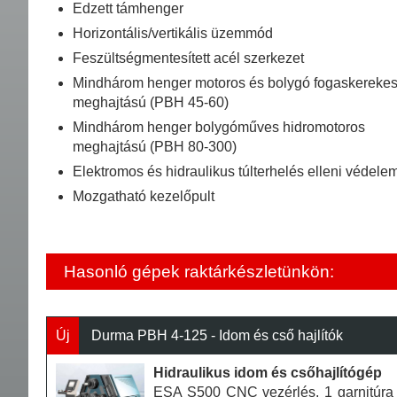
Edzett támhenger
Horizontális/vertikális üzemmód
Feszültségmentesített acél szerkezet
Mindhárom henger motoros és bolygó fogaskereke
meghajtású (PBH 45-60)
Mindhárom henger bolygóműves hidromotoros
meghajtású (PBH 80-300)
Elektromos és hidraulikus túlterhelés elleni védele
Mozgatható kezelőpult
Hasonló gépek raktárkészletünkön:
Új
Durma PBH 4-125 - Idom és cső hajlítók
Hidraulikus idom és csőhajlítógép
ESA S500 CNC vezérlés, 1 garnitúra e