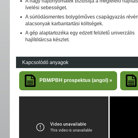
A nagy hajtónyomaték biztosítja a megfelelő hajlítás
ívelési sebességet.
A súrlódásmentes bolygóműves csapágyazás révé
alacsonyak karbantartási költségek.
A gép alaptartozéka egy edzett felületű univerzális
hajlítótárcsa készlet.
Kapcsolódó anyagok
PBM/PBH prospektus (angol)