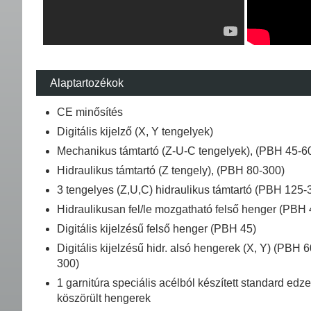
Alaptartozékok
CE minősítés
Digitális kijelző (X, Y tengelyek)
Mechanikus támtartó (Z-U-C tengelyek), (PBH 45-6
Hidraulikus támtartó (Z tengely), (PBH 80-300)
3 tengelyes (Z,U,C) hidraulikus támtartó (PBH 125-
Hidraulikusan fel/le mozgatható felső henger (PBH 
Digitális kijelzésű felső henger (PBH 45)
Digitális kijelzésű hidr. alsó hengerek (X, Y) (PBH 6
300)
1 garnitúra speciális acélból készített standard edze
köszörült hengerek