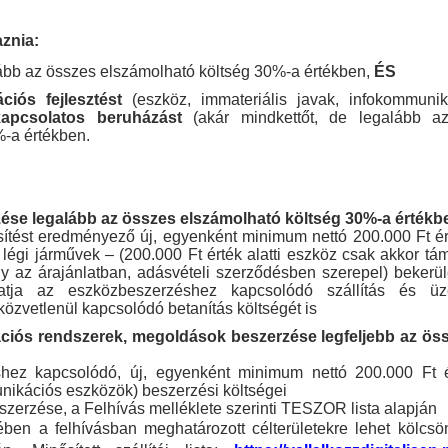
aznia:
ább az összes elszámolható költség 30%-a értékben,
ÉS
ációs fejlesztést
(eszköz, immateriális javak, infokommuni
kapcsolatos beruházást
(akár mindkettőt, de legalább az
-a értékben.
zése
legalább az összes elszámolható költség 30%-a értékb
sítést eredményező új, egyenként minimum nettó 200.000 Ft é
 és légi járművek – (200.000 Ft érték alatti eszköz csak akkor 
y az árajánlatban, adásvételi szerződésben szerepel) bekerül
azhatja az eszközbeszerzéshez kapcsolódó szállítás és 
zvetlenül kapcsolódó betanítás költségét is
ációs rendszerek, megoldások beszerzése legfeljebb az ös
téshez kapcsolódó, új, egyenként minimum nettó 200.000 Ft
nikációs eszközök) beszerzési költségei
zerzése, a Felhívás melléklete szerinti TESZOR lista alapján
ben a felhívásban meghatározott célterületekre lehet kölcsön