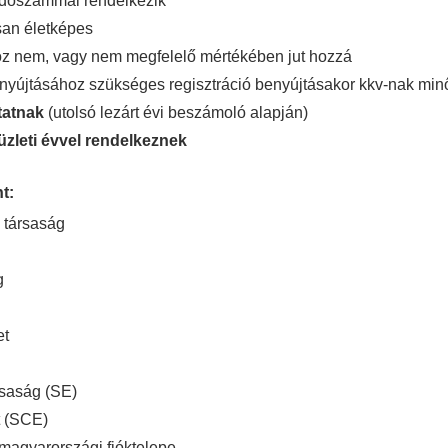
adószámmal rendelkezik
san életképes
hoz nem, vagy nem megfelelő mértékében jut hozzá
nyújtásához szükséges regisztráció benyújtásakor kkv-nak min
tatnak
(utolsó lezárt évi beszámoló alapján)
t üzleti évvel rendelkeznek
t:
ű társaság
g
et
rsaság (SE)
t (SCE)
 magyarországi fióktelepe