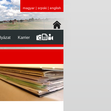
magyar
|
srpski
|
english
lyázat
Karrier