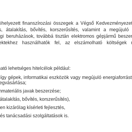
kihelyezett finanszírozási összegek a Végső Kedvezményezett
és, átalakítás, bővítés, korszerűsítés, valamint a megújuló 
ági beruházások, továbbá tisztán elektromos gépjármű besz
jektekhez használhatók fel, az elszámolható költségek 
ató lehetséges hitelcélok például:
így gépek, informatikai eszközök vagy megújuló energiaforrást
egvásárlása;
mmateriális javak beszerzése;
átalakítás, bővítés, korszerűsítés),
n kizárólag kísérleti fejlesztés,
és tanácsadási szolgáltatások is.