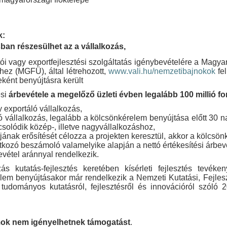
k:
an részesülhet az a vállalkozás,
ítói vagy exportfejlesztési szolgáltatás igénybevételére a Mag
hez (MGFÜ), által létrehozott,
www.vali.hu/nemzetibajnokok
fel
eként benyújtásra került
ési
árbevétele a megelőző üzleti évben legalább 100 millió for
y exportáló vállalkozás,
 vállalkozás, legalább a kölcsönkérelem benyújtása előtt 30 
olódik közép-, illetve nagyvállalkozáshoz,
ának erősítését célozza a projekten keresztül, akkor a kölcsö
natkozó beszámoló valamelyike alapján a nettó értékesítési árbe
evétel aránnyal rendelkezik.
s kutatás-fejlesztés keretében kísérleti fejlesztés tevéke
lem benyújtásakor már rendelkezik a Nemzeti Kutatási, Fejlesz
, a tudományos kutatásról, fejlesztésről és innovációról szóló
ok nem igényelhetnek támogatást
.