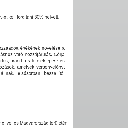
t kell fordítani 30% helyett.
ozzáadott értékének növelése a
lláshoz való hozzájárulás. Célja
dés, brand- és termékfejlesztés
kozások, amelyek versenyelőnyt
llnak, elsősorban beszállítói
hellyel és Magyarország területén