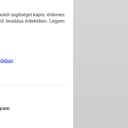
ásból segítséget kapni, érdemes
ténő beadása érdekében. Legyen
giókban
ogram