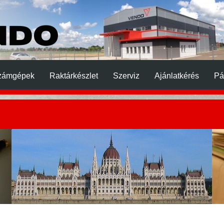
zámgépek
Raktárkészlet
Szerviz
Ajánlatkérés
Pá