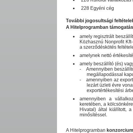
228 Egyéni cég
További jogosultsági feltétele
A Hitelprogramban támogatásb
amely regisztrált beszáll
Közhasznú Nonprofit Kft-
a szerződéskötés feltétel
amelynek nettó értékesít
amely beszállító (és) vag
-
Amennyiben beszállító
megállapodással kapcs
-
amennyiben az exportj
lezárt üzleti évre vo
exportértékesítési árb
amennyiben a vállalkozá
keretében, a kölcsönkére
Hivatal) által kiállított
minősítéssel.
A Hitelprogramban
konzorcium