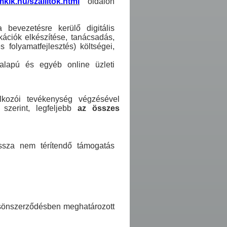
.mkik.hu/szallitok.html
oldalon
 bevezetésre kerülő digitális
ációk elkészítése, tanácsadás,
s folyamatfejlesztés) költségei,
őalapú és egyéb online üzleti
kozói tevékenység végzésével
 szerint, legfeljebb
az összes
issza nem térítendő támogatás
csönszerződésben meghatározott