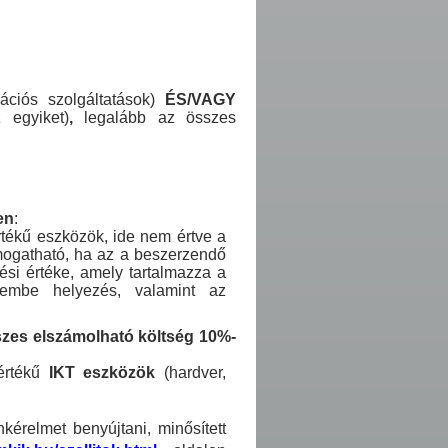
kációs szolgáltatások)
ÉS/VAGY
 egyiket)
,
legalább az összes
en
:
rtékű eszközök, ide nem értve a
támogatható, ha az a beszerzendő
ési értéke, amely tartalmazza a
üzembe helyezés, valamint az
szes elszámolható költség 10%-
 értékű
IKT eszközök
(hardver,
kérelmet benyújtani, minősített