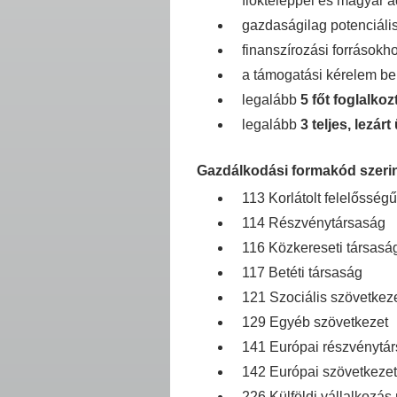
fiókteleppel és magyar 
gazdaságilag potenciáli
finanszírozási források
a támogatási kérelem be
legalább
5 főt foglalkoz
legalább
3 teljes, lezár
Gazdálkodási formakód szerin
113 Korlátolt felelősség
114 Részvénytársaság
116 Közkereseti társasá
117 Betéti társaság
121 Szociális szövetkez
129 Egyéb szövetkezet
141 Európai részvénytá
142 Európai szövetkeze
226 Külföldi vállalkozás