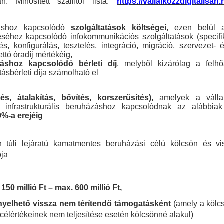
ján. Minősített szállítói lista:
https://vallalkozzdigitalisan
táshoz kapcsolódó
szolgáltatások költségei
, ezen belül a
éhez kapcsolódó infokommunikációs szolgáltatások (specifik
tés, konfigurálás, tesztelés, integráció, migráció, szervezet- é
tó óradíj mértékéig,
áshoz kapcsolódó bérleti díj
, melyből kizárólag a felh
ásbérleti díja számolható el
és, átalakítás, bővítés, korszerűsítés),
amelyek a vállal
 infrastrukturális beruházáshoz kapcsolódnak az alábbiak
%-a erejéig
n túli lejáratú kamatmentes beruházási célú kölcsön és v
ója
 150 millió Ft – max. 600 millió Ft,
nyelhető vissza nem térítendő támogatásként
(amely a köl
lértékeinek nem teljesítése esetén kölcsönné alakul)