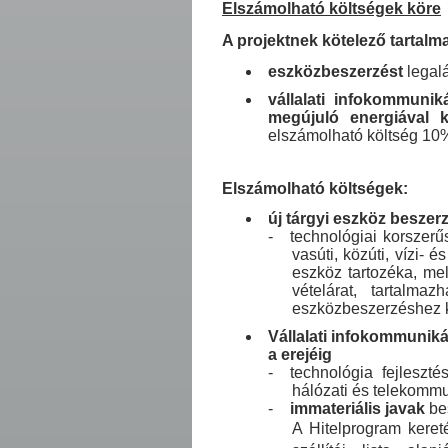
Elszámolható költségek köre
A projektnek kötelező tartalm
eszközbeszerzést
legal
vállalati infokommunik
megújuló energiával 
elszámolható költség 10%
Elszámolható költségek:
új tárgyi eszköz beszer
-
technológiai korszerű
vasúti, közúti, vízi-
eszköz tartozéka, mel
vételárat, tartalm
eszközbeszerzéshez kö
Vállalati infokommunik
a erejéig
-
technológia fejlesz
hálózati és telekommu
-
immateriális javak
bes
A Hitelprogram kereté