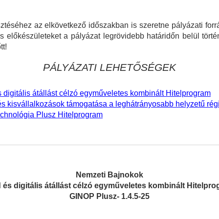
ztéséhez az elkövetkező időszakban is szeretne pályázati forr
 előkészületeket a pályázat legrövidebb határidőn belül tör
tt!
PÁLYÁZATI LEHETŐSÉGEK
digitális átállást célzó egyműveletes kombinált Hitelprogram
és kisvállalkozások támogatása a leghátrányosabb helyzetű ré
chnológia Plusz Hitelprogram
Nemzeti Bajnokok
 és digitális átállást célzó egyműveletes kombinált Hitelpr
GINOP Plusz- 1.4.5-25