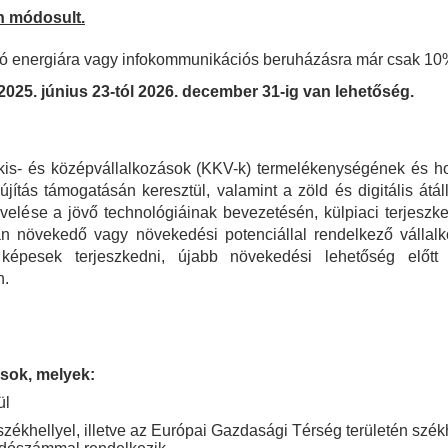
án módosult.
ó energiára vagy infokommunikációs beruházásra már csak 10%-o
2025. június 23-tól 2026. december 31-ig van lehetőség.
, kis- és középvállalkozások (KKV-k) termelékenységének és h
jítás támogatásán keresztül, valamint a zöld és digitális átá
lése a jövő technológiáinak bevezetésén, külpiaci terjeszke
an növekedő vagy növekedési potenciállal rendelkező vállal
 képesek terjeszkedni, újabb növekedési lehetőség előtt á
n.
ások, melyek:
ül
zékhellyel, illetve az Európai Gazdasági Térség területén szék