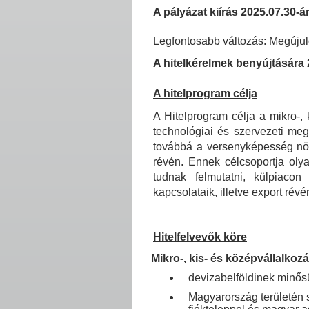
A pályázat kiírás 2025.07.30-
Legfontosabb változás: Megújul
A hitelkérelmek benyújtására 
A hitelprogram célja
A Hitelprogram célja a mikro-
technológiai és szervezeti megú
továbbá a versenyképesség növe
révén. Ennek célcsoportja oly
tudnak felmutatni, külpiacon
kapcsolataik, illetve export révé
Hitelfelvevők köre
Mikro-, kis- és középvállalkoz
devizabelföldinek minős
Magyarország területén s