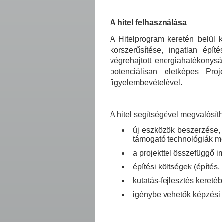
A hitel felhasználása
A Hitelprogram keretén belül 
korszerűsítése, ingatlan épít
végrehajtott energiahatékonys
potenciálisan életképes Pro
figyelembevételével.
A hitel segítségével megvalósíth
új eszközök beszerzése, 
támogató technológiák m
a projekttel összefüggő i
építési költségek (építés, 
kutatás-fejlesztés keretébe
igénybe vehetők képzési 