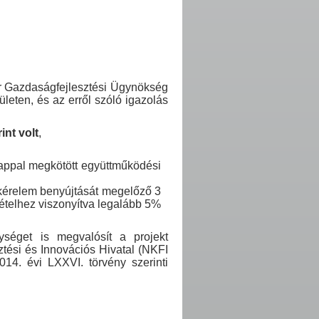
yar Gazdaságfejlesztési Ügynökség
ületen, és az erről szóló igazolás
int volt
,
nappal megkötött együttműködési
nkérelem benyújtását megelőző 3
vételhez viszonyítva legalább 5%
nységet is megvalósít a projekt
tési és Innovációs Hivatal (NKFI
 2014. évi LXXVI. törvény szerinti