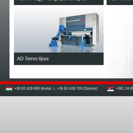
AD Servo típus
+36 62 428 800 (Iroda)
|
+36 62 428 700 (Szerviz)
+381 24 8