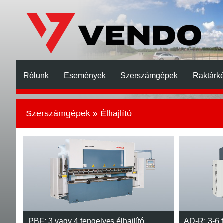
Rólunk
Események
Szerszámgépek
Raktárké
Szerszámgépek
» Élhajlító
PBF: 3 vagy 4 tengelyes élhajlító
AD-R: 3-6 t