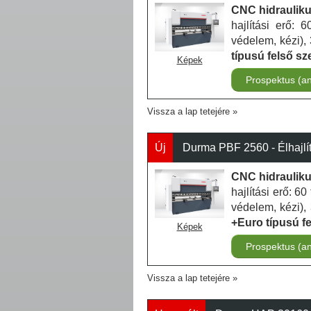
CNC hidraulikus
hajlítási erő: 
védelem, kézi), 
típusú felső s
Képek
Prospektus (a
Vissza a lap tetejére
Új
Durma PBF 2560 - Élhajlí
CNC hidraulikus
hajlítási erő: 6
védelem, kézi), 
+Euro típusú f
Képek
Prospektus (a
Vissza a lap tetejére