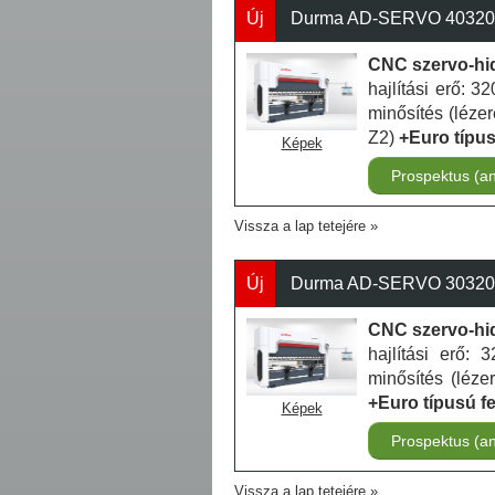
Új
Durma AD-SERVO 40320 - 
CNC szervo-hidr
hajlítási erő: 
minősítés (lézer
Z2)
+Euro típus
Képek
Prospektus (a
Vissza a lap tetejére
Új
Durma AD-SERVO 30320 - 
CNC szervo-hidr
hajlítási erő:
minősítés (léze
+Euro típusú f
Képek
Prospektus (a
Vissza a lap tetejére