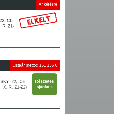
Ár kérésre
 22, CE-
, R, Z1-
Listaár (nettó): 151 136 €
Részletes
s, SKY 22, CE-
ajánlat
2, X, R, Z1-Z2)