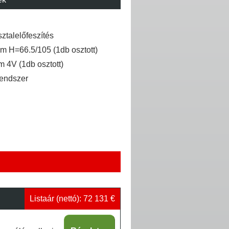
ztalelőfeszítés
ám H=66.5/105 (1db osztott)
m 4V (1db osztott)
endszer
Listaár (nettó): 72 131 €