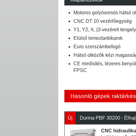
Motoros golyósorsós hátsó ü
CNC DT 10 vezérlőegység
Y1, Y2, X, (3-vezérelt tengely
Elülső lemeztartókarok
Euro szerszámbefogó
Hátsó ütközők kézi magasság
CE minősítés, lézeres beny
FPSC
Hasonló gépek raktárkés
Új
Durma PBF 30200 - Élhajl
CNC hidraulikus