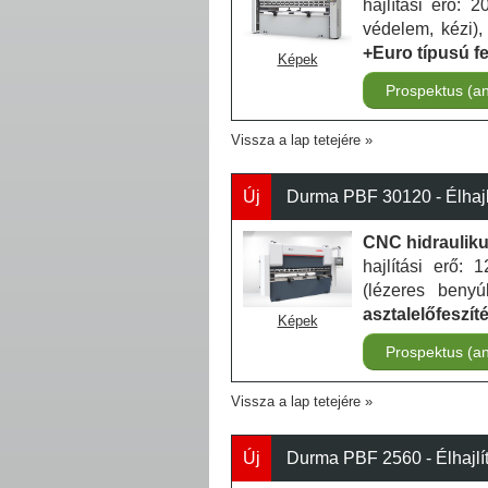
hajlítási erő: 
védelem, kézi),
+Euro típusú f
Képek
Prospektus (a
Vissza a lap tetejére
Új
Durma PBF 30120 - Élhajl
CNC hidraulikus
hajlítási erő:
(lézeres benyú
asztalelőfeszít
Képek
Prospektus (a
Vissza a lap tetejére
Új
Durma PBF 2560 - Élhajlí