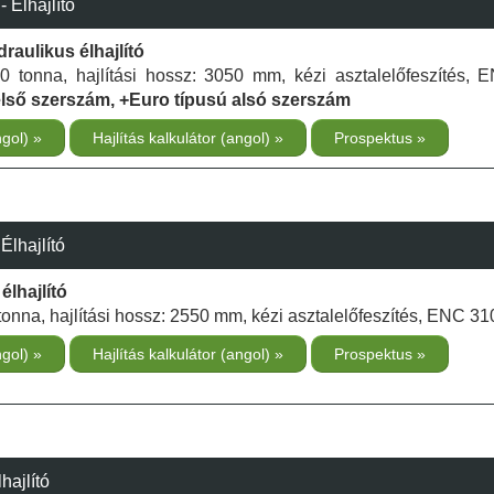
Élhajlító
draulikus élhajlító
160 tonna, hajlítási hossz: 3050 mm, kézi asztalelőfeszítés,
első szerszám, +Euro típusú alsó szerszám
ngol)
Hajlítás kalkulátor (angol)
Prospektus
lhajlító
élhajlító
0 tonna, hajlítási hossz: 2550 mm, kézi asztalelőfeszítés, ENC 31
ngol)
Hajlítás kalkulátor (angol)
Prospektus
hajlító