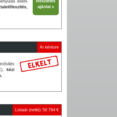
Részletes
enyúlás elleni
ajánlat
alelőfeszítés,
Ár kérésre
inősítés
 X),
kézi
,
Listaár (nettó): 50 764 €