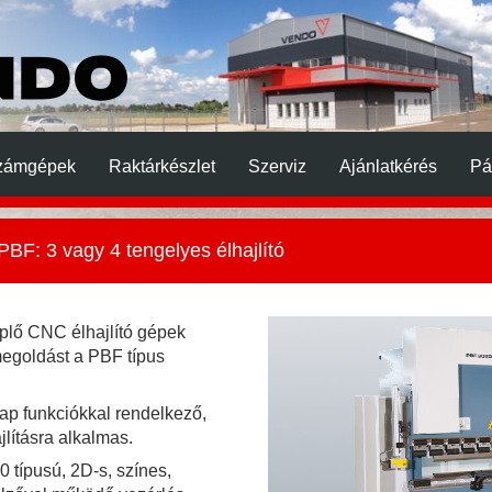
zámgépek
Raktárkészlet
Szerviz
Ajánlatkérés
Pá
PBF: 3 vagy 4 tengelyes élhajlító
plő CNC élhajlító gépek
egoldást a PBF típus
lap funkciókkal rendelkező,
lításra alkalmas.
0 típusú, 2D-s, színes,