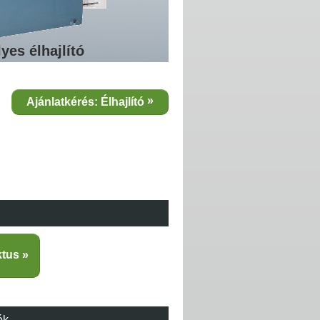
yes élhajlító
Ajánlatkérés: Élhajlító
ktus
ék