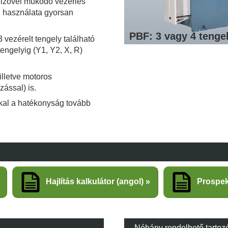
jelzővel működő vezérlés
t, használata gyorsan
PBF: 3 vagy 4 tengel
 vezérelt tengely található
engelyig (Y1, Y2, X, R)
 illetve motoros
zással) is.
kal a hatékonyság tovább
Hajlítás kalkulátor (angol)
Prospe
Néhány rendelhető tartoz