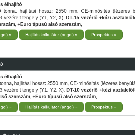
 élhajlító
60 tonna, hajlítási hossz: 2550 mm, CE-minősítés (lézeres b
3 vezérelt tengely (Y1, Y2, X),
DT-15 vezérlő +kézi asztalelőf
zerszám, +Euro típusú alsó szerszám,
ngol)
Hajlítás kalkulátor (angol)
Prospektus
tó
 élhajlító
0 tonna, hajlítási hossz: 2550 mm, CE-minősítés (lézeres benyúlá
3 vezérelt tengely (Y1, Y2, X),
DT-10 vezérlő +kézi asztalelőf
első szerszám, +Euro típusú alsó szerszám,
ngol)
Hajlítás kalkulátor (angol)
Prospektus