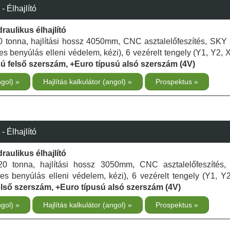
Élhajlító
aulikus élhajlító
320 tonna, hajlítási hossz 4050mm, CNC asztalelőfeszítés, SKY
es benyúlás elleni védelem, kézi), 6 vezérelt tengely (Y1, Y2, X
ú felső szerszám, +Euro típusú alsó szerszám (4V)
ngol)
Hajlítás kalkulátor (angol)
Prospektus
Élhajlító
aulikus élhajlító
 320 tonna, hajlítási hossz 3050mm, CNC asztalelőfeszíté
res benyúlás elleni védelem, kézi), 6 vezérelt tengely (Y1, Y
első szerszám, +Euro típusú alsó szerszám (4V)
ngol)
Hajlítás kalkulátor (angol)
Prospektus