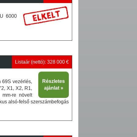
 DU 6000
Listaár (nettó): 328 000 €
Részletes
m 69S vezérlés,
ajánlat
Y2, X1, X2, R1,
 mm-re növelt
kus alsó-felső szerszámbefogás