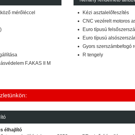
tköző mérőléccel
Kézi asztalelőfeszítés
CNC vezérelt motoros as
)
Euro típusú felsőszersz
Euro típusú alsószerszá
Gyors szerszámbefogó r
állítása
R tengely
úlásvédelem F.AKAS II M
zletünkön:
ító
 élhajlító