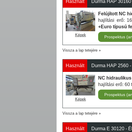
Használt
Durma HAP 30160 - 
Felújított NC hi
hajlítási erő: 
+Euro típusú f
Képek
Prospektus (a
Vissza a lap tetejére
Használt
Durma HAP 2560 - É
NC hidraulikus 
hajlítási erő: 6
Prospektus (a
Képek
Vissza a lap tetejére
Használt
Durma E 30120 - Él