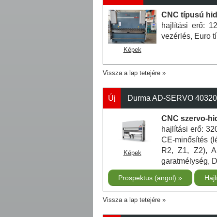
CNC típusú hidr
hajlítási erő: 
vezérlés, Euro 
Képek
Vissza a lap tetejére
Új
Durma AD-SERVO 40320 - 
CNC szervo-hidr
hajlítási erő: 
CE-minősítés (lé
R2, Z1, Z2), A
Képek
garatmélység, 
Prospektus (angol)
Hajl
Vissza a lap tetejére