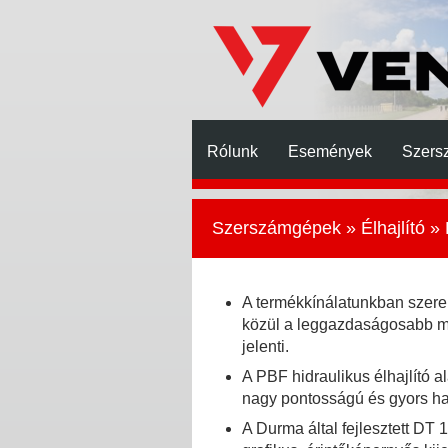
Rólunk
Események
Szers
Szerszámgépek
»
Élhajlító
» 
A termékkínálatunkban szere
közül a leggazdaságosabb m
jelenti.
A PBF hidraulikus élhajlító a
nagy pontosságú és gyors haj
A Durma által fejlesztett DT 1