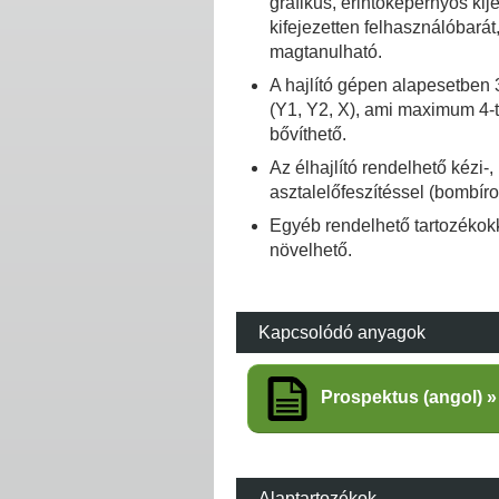
grafikus, érintőképernyős ki
kifejezetten felhasználóbará
magtanulható.
A hajlító gépen alapesetben 3
(Y1, Y2, X), ami maximum 4-t
bővíthető.
Az élhajlító rendelhető kézi-,
asztalelőfeszítéssel (bombíro
Egyéb rendelhető tartozékok
növelhető.
Kapcsolódó anyagok
Prospektus (angol)
Alaptartozékok