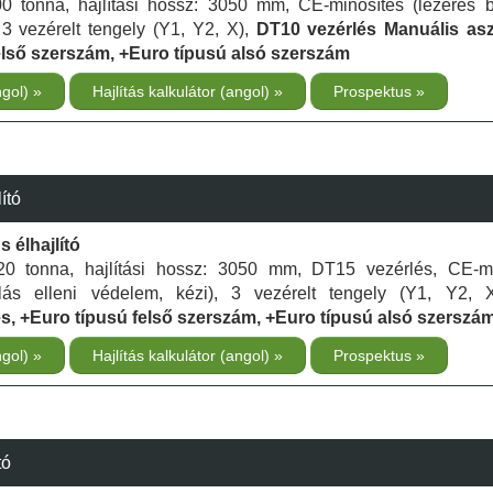
200 tonna, hajlítási hossz: 3050 mm, CE-minősítés (lézeres b
 3 vezérelt tengely (Y1, Y2, X),
DT10 vezérlés Manuális aszt
első szerszám, +Euro típusú alsó szerszám
ngol)
Hajlítás kalkulátor (angol)
Prospektus
ító
 élhajlító
 120 tonna, hajlítási hossz: 3050 mm, DT15 vezérlés, CE-m
lás elleni védelem, kézi), 3 vezérelt tengely (Y1, Y2,
és, +Euro típusú felső szerszám, +Euro típusú alsó szerszám
ngol)
Hajlítás kalkulátor (angol)
Prospektus
tó