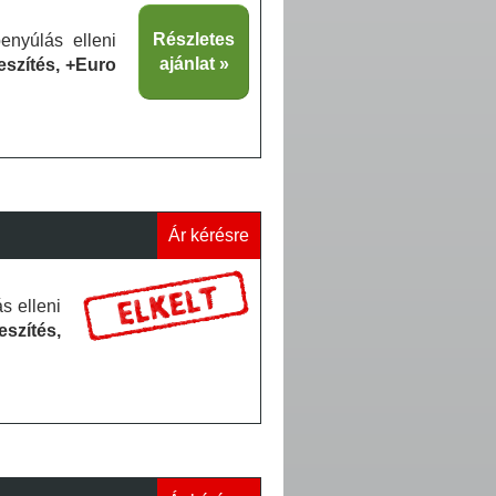
Részletes
enyúlás elleni
ajánlat
eszítés, +Euro
Ár kérésre
s elleni
eszítés,