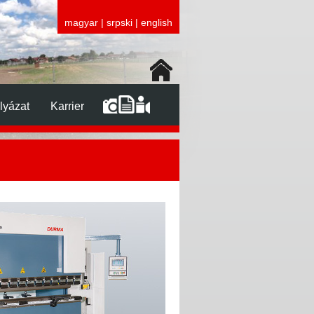
magyar
|
srpski
|
english
lyázat
Karrier