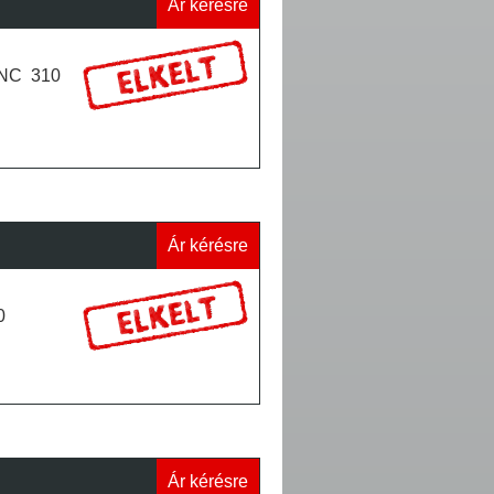
Ár kérésre
 ENC 310
Ár kérésre
0
Ár kérésre