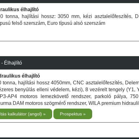
aulikus élhajlító
120 tonna, hajlítási hossz: 3050 mm, kézi asztalelőfeszítés,
típusú felső szerszám, Euro típusú alsó szerszám
Élhajlító
aulikus élhajlító
320 tonna, hajlítási hossz 4050mm, CNC asztalelőfeszítés, Dele
zeres benyúlás elleni védelem, kézi), 8 vezérelt tengely (Y1, 
P3-AP4 motoros lemezkövető rendszer, parkoló pálya, 750
Durma DAM motoros szögmérő rendszer, WILA premium hidrauli
ítás kalkulátor (angol)
Prospektus