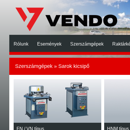
Rólunk
Események
Szerszámgépek
Raktárké
Szerszámgépek
» Sarok kicsipő
FN / VN típus
HNM típus