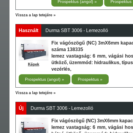
Prospektus (angol)
Prospektus
Vissza a lap tetejére
Használt
Durma SBT 3006 - Lemezolló
Fix vágószögű (NC) 3mX6mm kapaci
száma 138335
lemez vastagság: 6 mm, vágási ho
ütköző, üzemmód: hidraulikus, típu
Képek
vezérlés,
Prospektus (angol)
Prospektus
Vissza a lap tetejére
Új
Durma SBT 3006 - Lemezolló
Fix vágószögű (NC) 3mX6mm kapacit
lemez vastagság: 6 mm, vágási ho