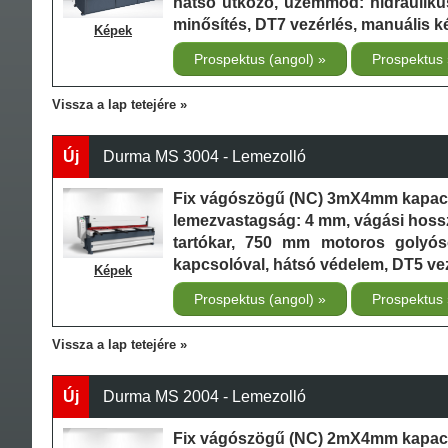
hátsó ütköző, üzemmód: hidraulikus
minősítés, DT7 vezérlés, manuális k
Képek
Prospektus (angol)
Prospektus
Vissza a lap tetejére
Új
Durma MS 3004 - Lemezolló
Fix vágószögű (NC) 3mX4mm kapaci
lemezvastagság: 4 mm, vágási hoss
tartókar, 750 mm motoros golyós
kapcsolóval, hátsó védelem, DT5 ve
Képek
Prospektus (angol)
Prospektus
Vissza a lap tetejére
Új
Durma MS 2004 - Lemezolló
Fix vágószögű (NC) 2mX4mm kapaci