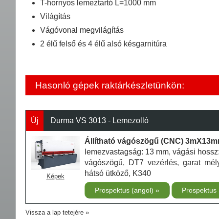
T-hornyos lemeztartó L=1000 mm
Világítás
Vágóvonal megvilágítás
2 élű felső és 4 élű alsó késgarnitúra
Hasonló gépek raktárkészletünkön:
Új
Durma VS 3013 - Lemezolló
Állítható vágószögű (CNC) 3mX13mm
lemezvastagság: 13 mm, vágási hossz: 
vágószögű, DT7 vezérlés, garat mé
hátsó ütköző, K340
Képek
Prospektus (angol)
Prospektus
Vissza a lap tetejére