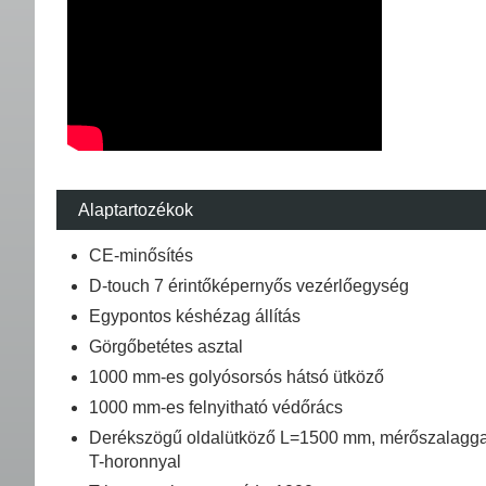
Alaptartozékok
CE-minősítés
D-touch 7 érintőképernyős vezérlőegység
Egypontos késhézag állítás
Görgőbetétes asztal
1000 mm-es golyósorsós hátsó ütköző
1000 mm-es felnyitható védőrács
Derékszögű oldalütköző L=1500 mm, mérőszalagga
T-horonnyal