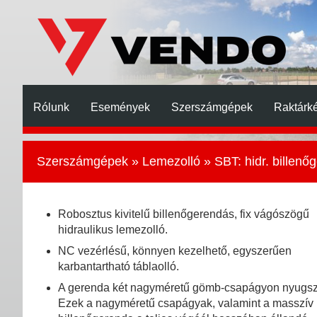
Rólunk
Események
Szerszámgépek
Raktárké
Szerszámgépek
»
Lemezolló
» SBT: hidr. billenő
Robosztus kivitelű billenőgerendás, fix vágószögű
hidraulikus lemezolló.
NC vezérlésű, könnyen kezelhető, egyszerűen
karbantartható táblaolló.
A gerenda két nagyméretű gömb-csapágyon nyugsz
Ezek a nagyméretű csapágyak, valamint a masszív