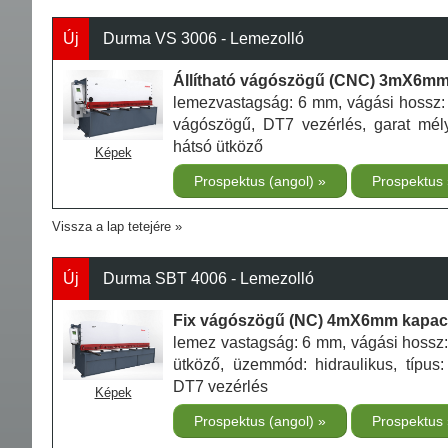
Új
Durma VS 3006 - Lemezolló
Állítható vágószögű (CNC) 3mX6mm 
lemezvastagság: 6 mm, vágási hossz: 
vágószögű, DT7 vezérlés, garat mé
hátsó ütköző
Képek
Prospektus (angol)
Prospektus
Vissza a lap tetejére
Új
Durma SBT 4006 - Lemezolló
Fix vágószögű (NC) 4mX6mm kapacit
lemez vastagság: 6 mm, vágási hossz
ütköző, üzemmód: hidraulikus, típus:
DT7 vezérlés
Képek
Prospektus (angol)
Prospektus