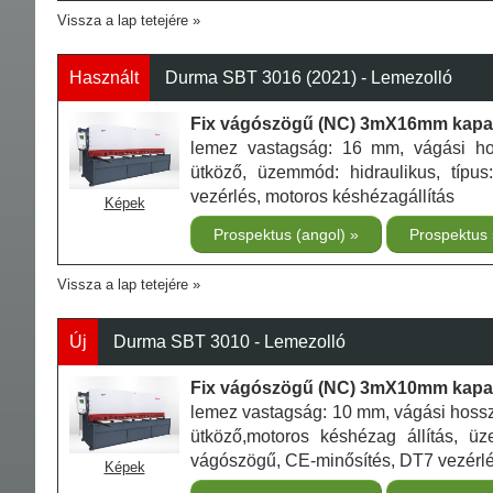
Vissza a lap tetejére
Használt
Durma SBT 3016 (2021) - Lemezolló
Fix vágószögű (NC) 3mX16mm kapaci
lemez vastagság: 16 mm, vágási h
ütköző, üzemmód: hidraulikus, típu
vezérlés, motoros késhézagállítás
Képek
Prospektus (angol)
Prospektus
Vissza a lap tetejére
Új
Durma SBT 3010 - Lemezolló
Fix vágószögű (NC) 3mX10mm kapaci
lemez vastagság: 10 mm, vágási hoss
ütköző,motoros késhézag állítás, üze
vágószögű, CE-minősítés, DT7 vezérlé
Képek