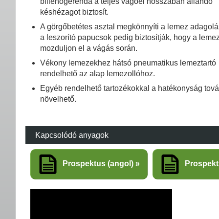
billenőgerenda a teljes vágóél hosszában állandó
késhézagot biztosít.
A görgőbetétes asztal megkönnyíti a lemez adagolá
a leszorító papucsok pedig biztosítják, hogy a leme
mozduljon el a vágás során.
Vékony lemezekhez hátsó pneumatikus lemeztartó
rendelhető az alap lemezollóhoz.
Egyéb rendelhető tartozékokkal a hatékonyság tov
növelhető.
Kapcsolódó anyagok
Prospektus (angol)
Prospek