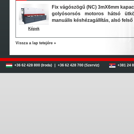
Fix vágószögű (NC) 3mX6mm kapacit
golyósorsós motoros hátsó ütkö
manuális késhézagállítás, alsó felső
Képek
Vissza a lap tetejére
+36 62 428 800 (Iroda)
|
+36 62 428 700 (Szerviz)
+381 24 8