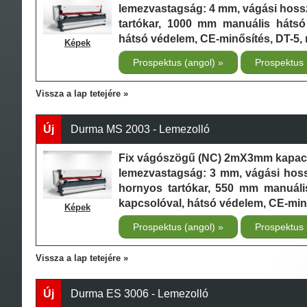
lemezvastagság: 4 mm, vágási hoss
tartókar, 1000 mm manuális hátsó
hátsó védelem, CE-minősítés, DT-5,
Képek
Prospektus (angol)
Prospektus
Vissza a lap tetejére
Új
Durma MS 2003 - Lemezolló
Fix vágószögű (NC) 2mX3mm kapaci
lemezvastagság: 3 mm, vágási hoss
hornyos tartókar, 550 mm manuáli
kapcsolóval, hátsó védelem, CE-min
Képek
Prospektus (angol)
Prospektus
Vissza a lap tetejére
Új
Durma ES 3006 - Lemezolló