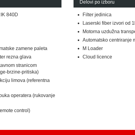
Delovi po izboru
RIK 840D
Filter jedinica
Laserski fiber izvori od
Motorna uzdužna transpo
Automatsko centriranje 
omatske zamene paleta
M Loader
ter rezna glava
Cloud licence
ostavnom stranicom
e-brzine-pritiska)
ekciju limova (referentna
uka operatera (rukovanje
Remote control)