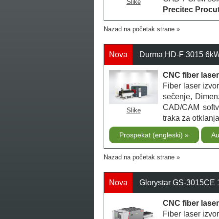
Slike
Precitec Procut
Nazad na početak strane
Nova
Durma HD-F 3015 6kW -
CNC fiber lase
Fiber laser izv
sečenje, Dimen
CAD/CAM softve
Slike
traka za otklanja
Prospekat (engleski)
Au
Nazad na početak strane
Nova
Glorystar GS-3015CE 1
CNC fiber lase
Fiber laser izv