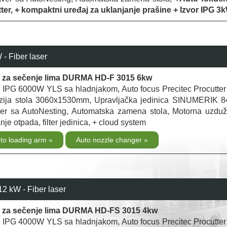
ter, + kompaktni uređaj za uklanjanje prašine + Izvor IPG 3k
 Fiber laser
r za sečenje lima DURMA HD-F 3015 6kw
or IPG 6000W YLS sa hladnjakom, Auto focus Precitec Procutte
zija stola 3060x1530mm, Upravljačka jedinica SINUMERIK 
r sa AutoNesting, Automatska zamena stola, Motorna uzduž
nje otpada, filter jedinica, + cloud system
to loading arm
Auto nozzle changer
2 kW - Fiber laser
r za sečenje lima DURMA HD-FS 3015 4kw
or IPG 4000W YLS sa hladnjakom, Auto focus Precitec Procutte