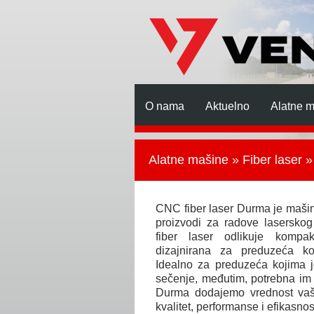
O nama
Aktuelno
Alatne 
Alatne mašine
»
Fiber laser
»
CNC fiber laser Durma je mašin
proizvodi za radove lasersk
fiber laser odlikuje kompa
dizajnirana za preduzeća ko
Idealno za preduzeća kojima 
sečenje, međutim, potrebna im
Durma dodajemo vrednost vaš
kvalitet, performanse i efikasnos