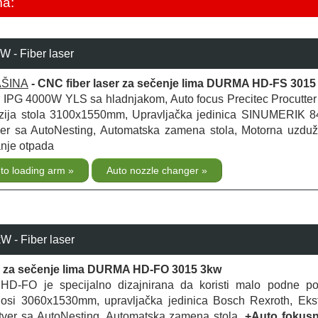
ma:
 - Fiber laser
AŠINA
- CNC fiber laser za sečenje lima DURMA HD-FS 3015
or IPG 4000W YLS sa hladnjakom, Auto focus Precitec Procutte
zija stola 3100x1550mm, Upravljačka jedinica SINUMERIK 
r sa AutoNesting, Automatska zamena stola, Motorna uzduž
anje otpada
to loading arm
Auto nozzle changer
 - Fiber laser
r za sečenje lima DURMA HD-FO 3015 3kw
D-FO je specijalno dizajnirana da koristi malo podne po
 osi 3060x1530mm, upravljačka jedinica Bosch Rexroth, Ek
ver sa AutoNesting, Automatska zamena stola,
+Auto fokusn