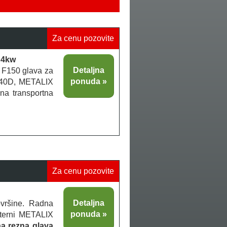
Za cenu pozovite
 4kw
Detaljna
r F150 glava za
ponuda
840D, METALIX
na transportna
Za cenu pozovite
Detaljna
vršine. Radna
ponuda
sterni METALIX
a rezna glava