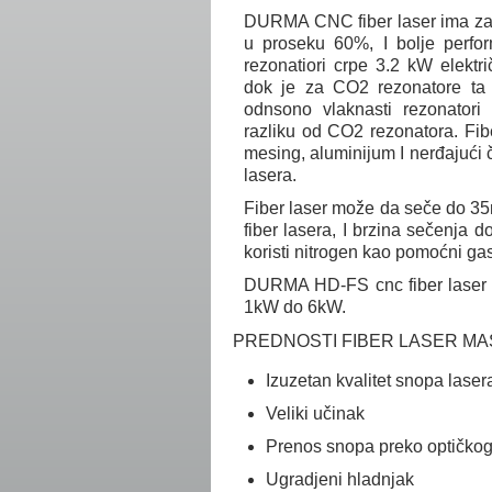
DURMA CNC fiber laser ima zan
u proseku 60%, I bolje perfo
rezonatiori crpe 3.2 kW elektr
dok je za CO2 rezonatore ta 
odnsono vlaknasti rezonatori
razliku od CO2 rezonatora. Fib
mesing, aluminijum I nerđajući 
lasera.
Fiber laser može da seče do 3
fiber lasera, I brzina sečenja
koristi nitrogen kao pomoćni gas
DURMA HD-FS cnc fiber laser 
1kW do 6kW.
PREDNOSTI FIBER LASER MA
Izuzetan kvalitet snopa laser
Veliki učinak
Prenos snopa preko optičkog
Ugradjeni hladnjak