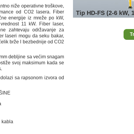
tno niže operativne troškove,
rmance od CO2 lasera. Fiber
Tip HD-FS (2-6 kW, 
ične energije iz mreže po kW,
vrednost 11 kW. Fiber laser,
 ne zahtevaju održavanje za
T
er laseri mogu da seku bakar,
čelik brže I bezbednije od CO2
5mm debljine sa većim snagam
 dostiže svoj maksimum kada se
.
dolazi sa rapsonom izvora od
ŠINE
a
 kabla