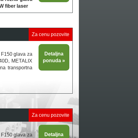
W fiber laser
Za cenu pozovite
Detaljna
r F150 glava za
ponuda
840D, METALIX
na transportna
Za cenu pozovite
Detaljna
r F150 glava za