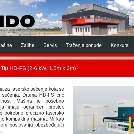
mašine
Zalihe
Servis
Traženje ponude
Konkursi
 Tip HD-FS (2-6 kW, 1,5m x 3m)
a za lasersko sečenje koja se
og sečenja. Druma HD-FS cnc
ktnost. Mašina je posebno
ja imaju ograničen prostor.
je potrebno precizno lasersko
 je kompaktna mašina. Mi kao
em poslovanju obezbeđujući
t.