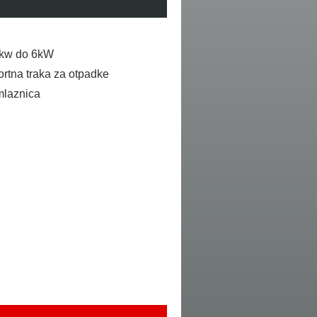
 1kw do 6kW
rtna traka za otpadke
mlaznica