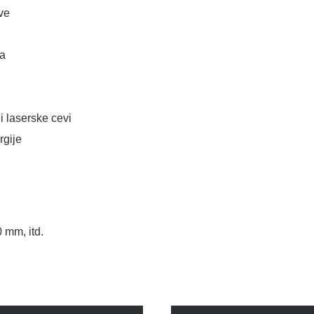
ve
a
i laserske cevi
rgije
 mm, itd.