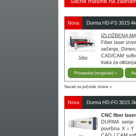
Slične mašine na zaliha
Nova
Durma HD-FS 3015 4kW
IZLOŽBENA M
Fiber laser izv
sečenje, Dimen
CAD/CAM softve
Slike
traka za otklanj
Prospekat (engleski)
Au
Nazad na početak strane
Nova
Durma HD-FO 3015 3kW
CNC fiber lase
DURMA serije H
površina X i Y
CAD / CAM soft