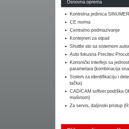
Osnovna oprema
Kontrolna jedinica SINUME
CE norma
Centralno podmazivanje
Kontejneri za otpad
Shuttle sto sa sistemom aut
Auto fokusna Precitec Procut
Korisnički interfejs sa jedn
parametara (kombinacija snag
Sistem za identifikaciju i det
tačka)
CAD/CAM softver podrška Ob
mašinom)
Za servis, daljinski pristup (