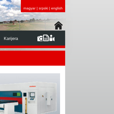
magyar
|
srpski
|
english
Karijera