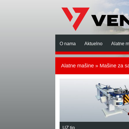
O nama
Aktuelno
Alatne 
Alatne mašine
» Mašine za sa
UZ tip