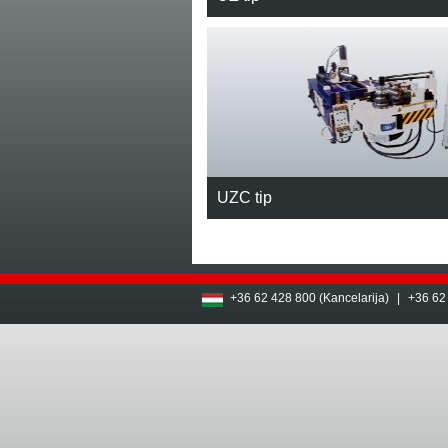
UZC tip
+36 62 428 800 (Kancelarija)
|
+36 62