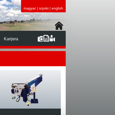
magyar
|
srpski
|
english
Karijera